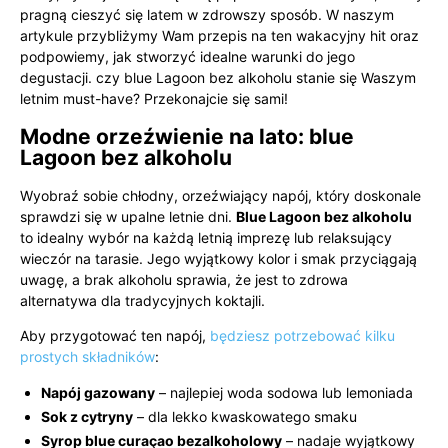
pragną cieszyć się latem w zdrowszy sposób. W naszym
artykule przybliżymy Wam przepis na ten wakacyjny hit oraz
podpowiemy, jak stworzyć idealne warunki do jego
degustacji. czy blue Lagoon bez alkoholu stanie się Waszym
letnim must-have? Przekonajcie się sami!
Modne orzeźwienie na lato: blue
Lagoon bez alkoholu
Wyobraź sobie chłodny, orzeźwiający napój, który doskonale
sprawdzi się w upalne letnie dni.
Blue Lagoon bez alkoholu
to idealny wybór na każdą letnią imprezę lub relaksujący
wieczór na tarasie. Jego wyjątkowy kolor i smak przyciągają
uwagę, a brak alkoholu sprawia, że jest to zdrowa
alternatywa dla tradycyjnych koktajli.
Aby przygotować ten napój,
będziesz potrzebować kilku
prostych składników
:
Napój gazowany
– najlepiej woda sodowa lub lemoniada
Sok z cytryny
– dla lekko kwaskowatego smaku
Syrop blue curaçao bezalkoholowy
– nadaje wyjątkowy