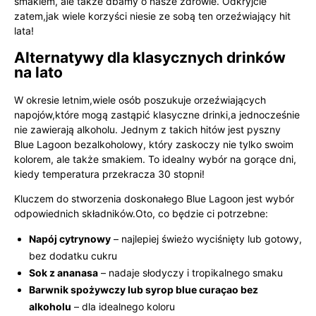
smakiem, ale także dbamy o nasze zdrowie. Odkryjcie
zatem,jak wiele korzyści niesie ze sobą ten orzeźwiający hit
lata!
Alternatywy dla klasycznych drinków
na lato
W okresie letnim,wiele osób poszukuje orzeźwiających
napojów,które mogą zastąpić klasyczne drinki,a jednocześnie
nie zawierają alkoholu. Jednym z takich hitów jest pyszny
Blue Lagoon bezalkoholowy, który zaskoczy nie tylko swoim
kolorem, ale także smakiem. To idealny wybór na gorące dni,
kiedy temperatura przekracza 30 stopni!
Kluczem do stworzenia doskonałego Blue Lagoon jest wybór
odpowiednich składników.Oto, co będzie ci potrzebne:
Napój cytrynowy
– najlepiej świeżo wyciśnięty lub gotowy,
bez dodatku cukru
Sok z ananasa
– nadaje słodyczy i tropikalnego smaku
Barwnik spożywczy lub syrop blue curaçao bez
alkoholu
– dla idealnego koloru