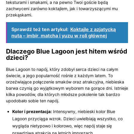
teksturami i smakami, a na pewno Twoi goście będą
zachwyceni zarówno koktajlem, jak i towarzyszącymi mu
przekąskami.
Sprawdź też ten artykuł:
Koktajle z azjatycką
nutą – imbir, matcha i yuzu w roli głównej
Dlaczego Blue Lagoon jest hitem wśród
dzieci?
Blue Lagoon to napój, który zdobył serca dzieci na całym
świecie, a jego popularność rośnie z każdym latem. To
orzeźwiające połączenie smaków oraz atrakcyjna, niebieska
barwa czynią go wyjątkowym wyborem na gorące dni. Istnieje
kilka powodów, dla których młodsze pokolenie tak bardzo
upodobało sobie ten napój.
Kolor i prezentacja:
Intensywny, niebieski kolor Blue
Lagoon przyciąga wzrok. Dzieci uwielbiają wszystko, co
wygląda nietypowo i kolorowo, więc napój staje się
prawdziwą atrakcją na letnich imprezach.