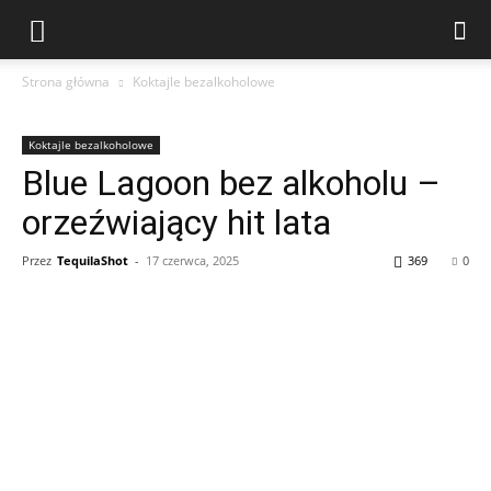
Strona główna
Koktajle bezalkoholowe
Koktajle bezalkoholowe
Blue Lagoon bez alkoholu –
orzeźwiający hit lata
Przez
TequilaShot
-
17 czerwca, 2025
369
0