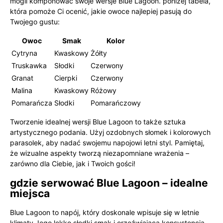
mogli komponować swoje wersje Blue Lagoon. poniżej tabela,
która pomoże Ci ocenić, jakie owoce najlepiej pasują do
Twojego gustu:
Owoc
Smak
Kolor
Cytryna
Kwaskowy
Żółty
Truskawka
Słodki
Czerwony
Granat
Cierpki
Czerwony
Malina
Kwaskowy
Różowy
Pomarańcza
Słodki
Pomarańczowy
Tworzenie idealnej wersji Blue Lagoon to także sztuka
artystycznego podania. Użyj ozdobnych słomek i kolorowych
parasolek, aby nadać swojemu napojowi letni styl. Pamiętaj,
że wizualne aspekty tworzą niezapomniane wrażenia –
zarówno dla Ciebie, jak i Twoich gości!
gdzie serwować Blue Lagoon – idealne
miejsca
Blue Lagoon to napój, który doskonale wpisuje się w letnie
klimaty.Jego lekko słodki smak i orzeźwiająca konsystencja