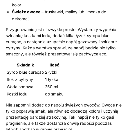
kolor
Świeże owoce
– truskawki, maliny lub limonka do
dekoracji
Przygotowanie jest niezwykle proste. Wystarczy wypełnić
szklankę kostkami lodu, dodać kilka łyżek syropu blue
curaçao, a następnie uzupełnić napój gazowany i sokiem z
cytryny. Każda warstwa sprawi, że napój będzie nie tylko
smaczny, ale również prezentował się zachwycająco.
Składnik
Ilość
Syrop blue curaçao
2 łyżki
Sok z cytryny
1 łyżka
Woda sodowa
250 ml
Kostki lodu
do smaku
Nie zapomnij dodać do napoju świeżych owoców. Owoce nie
tylko poprawią smak, ale również dodadzą koloru i uczynią
prezentację bardziej atrakcyjną. Taki napój nie tylko gasi
pragnienie, ale także dostarcza chwilę radości podczas
letnich spotkań w gronie przyjaciół.