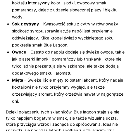
koktajlu intensywny kolor i słodki, owocowy smak
pomarańczy, dając złudzenie słonecznej plaży i błękitu
wody.
Sok z cytryny
– Kwasowość soku z cytryny równoważy
słodkość syropu,sprawiając,że napój jest przyjemnie
odświeżający. Kilka kropel świeżo wyciśniętego soku
podkreśla smak Blue Lagoon.
Owoce
– Często do napoju dodaje się świeże owoce, takie
jak plasterki limonki, pomarańczy lub truskawki, które nie
tylko ładnie prezentują się w szklance, ale także dodają
dodatkowego smaku i aromatu.
Mięta
– Świeże liście mięty to ostatni akcent, który nadaje
koktajlowi nie tylko przyjemny wygląd, ale także
orzeźwiający aromat, który orzeźwia nawet w najgorętsze
dni.
Dzięki połączeniu tych składników, Blue lagoon staje się nie
tylko napojem bogatym w smak, ale także wizualną ucztą,
która przyciąga wzrok i zachęca do spróbowania. Idealnie
sprawdzi się podczas letnich spotkań z przyjaciółmi czy