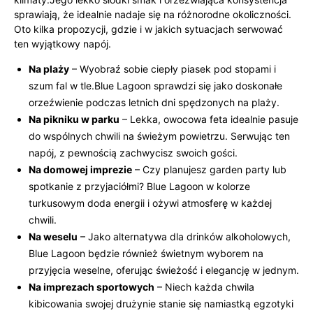
sprawiają, że idealnie nadaje się na różnorodne okoliczności.
Oto kilka propozycji, gdzie i w jakich sytuacjach serwować
ten wyjątkowy napój.
Na plaży
– Wyobraź sobie ciepły piasek pod stopami i
szum fal w tle.Blue Lagoon sprawdzi się jako doskonałe
orzeźwienie podczas letnich dni spędzonych na plaży.
Na pikniku w parku
– Lekka, owocowa feta idealnie pasuje
do wspólnych chwili na świeżym powietrzu. Serwując ten
napój, z pewnością zachwycisz swoich gości.
Na domowej imprezie
– Czy planujesz garden party lub
spotkanie z przyjaciółmi? Blue Lagoon w kolorze
turkusowym doda energii i ożywi atmosferę w każdej
chwili.
Na weselu
– Jako alternatywa dla drinków alkoholowych,
Blue Lagoon będzie również świetnym wyborem na
przyjęcia weselne, oferując świeżość i elegancję w jednym.
Na imprezach sportowych
– Niech każda chwila
kibicowania swojej drużynie stanie się namiastką egzotyki