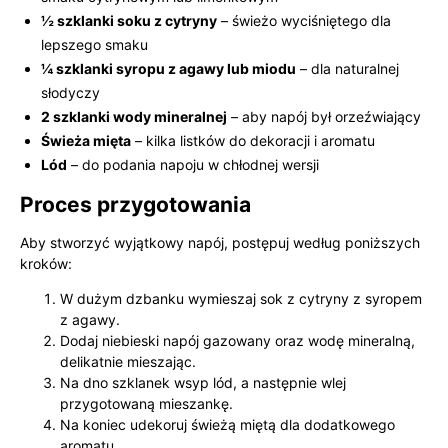
½ szklanki soku z cytryny
– świeżo wyciśniętego dla
lepszego smaku
¼ szklanki syropu z agawy lub miodu
– dla naturalnej
słodyczy
2 szklanki wody mineralnej
– aby napój był orzeźwiający
Świeża mięta
– kilka listków do dekoracji i aromatu
Lód
– do podania napoju w chłodnej wersji
Proces przygotowania
Aby stworzyć wyjątkowy napój, postępuj według poniższych
kroków:
W dużym dzbanku wymieszaj sok z cytryny z syropem
z agawy.
Dodaj niebieski napój gazowany oraz wodę mineralną,
delikatnie mieszając.
Na dno szklanek wsyp lód, a następnie wlej
przygotowaną mieszankę.
Na koniec udekoruj świeżą miętą dla dodatkowego
aromatu.