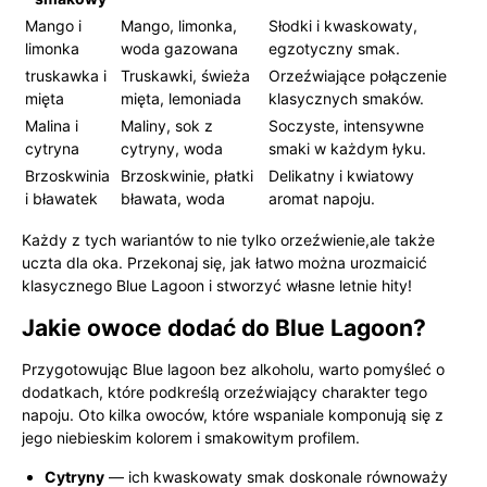
Mango i
Mango, limonka,
Słodki i kwaskowaty,
limonka
woda gazowana
egzotyczny smak.
truskawka i
Truskawki, świeża
Orzeźwiające połączenie
mięta
mięta, lemoniada
klasycznych smaków.
Malina i
Maliny, sok z
Soczyste, intensywne
cytryna
cytryny, woda
smaki w każdym łyku.
Brzoskwinia
Brzoskwinie, płatki
Delikatny i kwiatowy
i bławatek
bławata, woda
aromat napoju.
Każdy z tych wariantów to nie tylko orzeźwienie,ale także
uczta dla oka. Przekonaj się, jak łatwo można urozmaicić
klasycznego Blue Lagoon i stworzyć własne letnie hity!
Jakie owoce dodać do Blue Lagoon?
Przygotowując Blue lagoon bez alkoholu, warto pomyśleć o
dodatkach, które podkreślą orzeźwiający charakter tego
napoju. Oto kilka owoców, które wspaniale komponują się z
jego niebieskim kolorem i smakowitym profilem.
Cytryny
— ich kwaskowaty smak doskonale równoważy