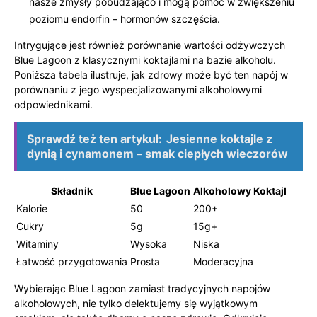
nasze zmysły pobudzająco i mogą pomóc w zwiększeniu
poziomu endorfin – hormonów szczęścia.
Intrygujące jest również porównanie wartości odżywczych
Blue Lagoon z klasycznymi koktajlami na bazie alkoholu.
Poniższa tabela ilustruje, jak zdrowy może być ten napój w
porównaniu z jego wyspecjalizowanymi alkoholowymi
odpowiednikami.
Sprawdź też ten artykuł:
Jesienne koktajle z
dynią i cynamonem – smak ciepłych wieczorów
Składnik
Blue Lagoon
Alkoholowy Koktajl
Kalorie
50
200+
Cukry
5g
15g+
Witaminy
Wysoka
Niska
Łatwość przygotowania
Prosta
Moderacyjna
Wybierając Blue Lagoon zamiast tradycyjnych napojów
alkoholowych, nie tylko delektujemy się wyjątkowym