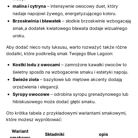
malina i cytryna
– intensywnie owocowy duet, który
nadaje napojowi żywego, energetyzującego koloru.
Brzoskwinia i bławatek
– słodkie brzoskwinie wzbogacają
smak,a dodatek kwiatowego bławata dodaje wizualnego
uroku.
Aby dodać nieco nuty luksusu, warto rozważyć także różne
dodatki, które podkreślą smak Twojego Blue Lagoon:
Kostki lodu z owocami
– zamrożone kawałki owoców to
świetny sposób na wzbogacenie smaku i estetyki napoju.
Świeże zioła
– bazyliowe lub miętowe akcenty dodają
orzeźwienia i elegancji.
Syropy owocowe
– odrobina syropu grenadynowego lub
hibiskusowego może dodać głębi smaku.
Oto krótka tabela z przykładowymi wariantami smakowymi,
które możesz wypróbować:
Wariant
Składniki
opis
smakowy