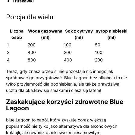
Truskawki
Porcja dla wielu:
Liczba
Woda gazowana
Sok z cytryny
syrop niebieski
osób
(ml)
(ml)
(ml)
1
200
100
50
2
400
200
100
4
800
400
200
Teraz, gdy znasz przepis, nie pozostaje nic innego jak
spróbować go przygotować. Blue Lagoon bez alkoholu to nie
tylko przyjemność dla podniebienia, ale także prawdziwa
uczta dla oka.Baw się smakami i ciesz się latem!
Zaskakujące korzyści zdrowotne Blue
Lagoon
blue Lagoon to napój, który zyskuje coraz większą
popularność nie tylko jako alternatywa dla alkoholowych
koktajli, ale również dzięki swoim niesamowitym