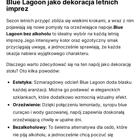
Blue Lagoon jako dekoracja letnich
imprez
Sezon letnich przyjęć zbliża się wielkimi krokami, a wraz z nim
pojawiają się nowe pomysły na orzeźwiające napoje.
Blue
Lagoon bez alkoholu
to idealny wybór na każdą letnią
imprezę.Jego intensywny kolor oraz egzotyczny smak
przyciągają uwagę, a jednocześnie sprawiają, że każda
okazja nabiera wyjątkowego charakteru.
Dlaczego warto zdecydować się na ten napój jako dekorację
stołu? Oto kilka powodów:
Estetyka:
Szmaragdowy odcień Blue Lagoon doda blasku
każdej aranżacji. Można go podawać w eleganckich
szklankach, które dodatkowo wzmocnią wizualny efekt.
Orzeźwienie:
Dzięki połączeniu lemoniady, syropu blue
curaçao i wody gazowanej, napój zapewnia doskonałą
orzeźwiającą chwilę w upalne dni.
Bezalkoholowy:
To świetna alternatywa dla osób, które
nie piją alkoholu, a jednocześnie chcą poczuć się