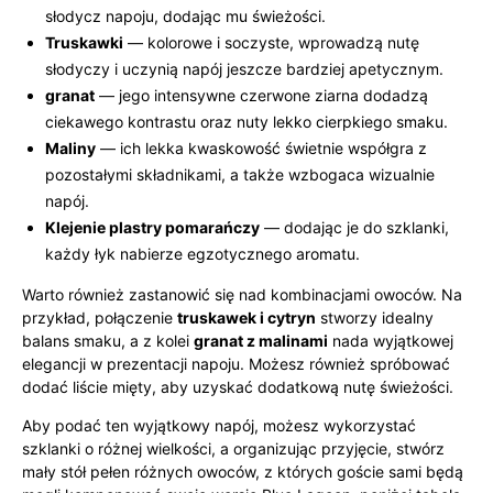
słodycz napoju, dodając mu świeżości.
Truskawki
— kolorowe i soczyste, wprowadzą nutę
słodyczy i uczynią napój jeszcze bardziej apetycznym.
granat
— jego intensywne czerwone ziarna dodadzą
ciekawego kontrastu oraz nuty lekko cierpkiego smaku.
Maliny
— ich lekka kwaskowość świetnie współgra z
pozostałymi składnikami, a także wzbogaca wizualnie
napój.
Klejenie plastry pomarańczy
— dodając je do szklanki,
każdy łyk nabierze egzotycznego aromatu.
Warto również zastanowić się nad kombinacjami owoców. Na
przykład, połączenie
truskawek i cytryn
stworzy idealny
balans smaku, a z kolei
granat z malinami
nada wyjątkowej
elegancji w prezentacji napoju. Możesz również spróbować
dodać liście mięty, aby uzyskać dodatkową nutę świeżości.
Aby podać ten wyjątkowy napój, możesz wykorzystać
szklanki o różnej wielkości, a organizując przyjęcie, stwórz
mały stół pełen różnych owoców, z których goście sami będą