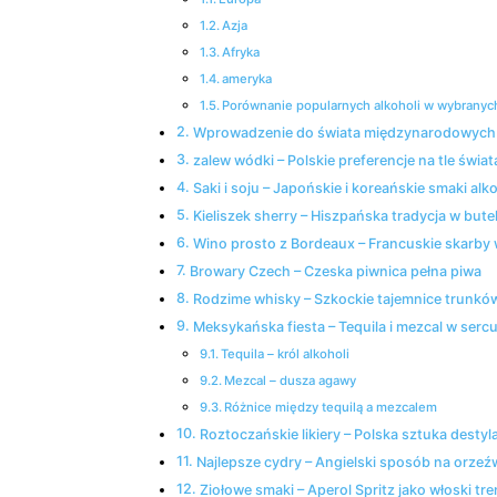
Azja
Afryka
ameryka
Porównanie popularnych alkoholi w wybranych
Wprowadzenie do świata‌ międzynarodowych
zalew wódki – Polskie⁤ preferencje na tle świat
Saki i‍ soju – Japońskie i koreańskie smaki alk
Kieliszek sherry ⁣– Hiszpańska tradycja w bute
Wino prosto z Bordeaux – Francuskie⁢ skarby
Browary Czech –‍ Czeska piwnica pełna piwa
Rodzime whisky – Szkockie tajemnice trunkó
Meksykańska fiesta – Tequila i mezcal ⁤w sercu
Tequila – król alkoholi
Mezcal – dusza agawy
Różnice między tequilą a ⁢mezcalem
Roztoczańskie likiery –⁤ Polska sztuka destyla
Najlepsze cydry – Angielski sposób na orzeź
Ziołowe smaki – Aperol Spritz jako włoski tr