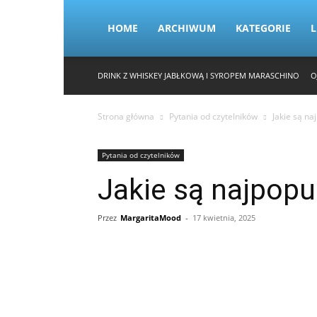
HOME
ARCHIWUM
KATEGORIE
L
DRINK Z WHISKEY JABŁKOWĄ I SYROPEM MARASCHINO
O
Strona główna
Pytania od czytelników
Jakie są na
Pytania od czytelników
Jakie są najpopu
Przez
MargaritaMood
-
17 kwietnia, 2025