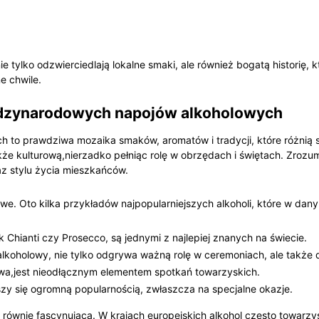
e tylko odzwierciedlają lokalne smaki, ale również bogatą historię, k
ne chwile.
ędzynarodowych napojów alkoholowych
to prawdziwa mozaika⁣ smaków, aromatów i tradycji,⁤ które różnią​
także kulturową,nierzadko pełniąc rolę w obrzędach i świętach. Zrozum
az ⁣stylu życia mieszkańców.
e. Oto kilka ‍przykładów ⁢najpopularniejszych alkoholi, które w dany
k Chianti czy Prosecco, są jednymi ⁤z najlepiej znanych na świecie.
‌alkoholowy, nie tylko odgrywa ⁣ważną rolę​ w ceremoniach, ale także 
wa,jest nieodłącznym elementem spotkań towarzyskich.
szy się ogromną popularnością, zwłaszcza na specjalne okazje.
równie fascynująca. W krajach‌ europejskich‌ alkohol często towarzy