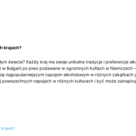
ch krajach?
całym świecie? Każdy‌ kraj ma swoje unikalne ⁢tradycje i preferencje al
akiji w Bułgarii po piwo podawane w ogromnych ⁣kuflach w Niemczech – 
się najpopularniejszym napojom ⁣alkoholowym w różnych zakątkach glo
j powszechnych napojach ⁢w różnych kulturach i być może zainspiru
 krajach