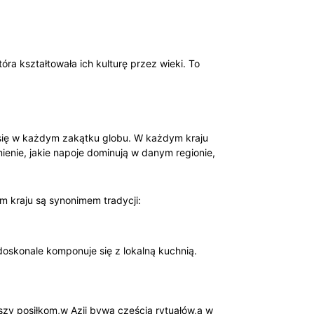
tóra kształtowała ich kulturę przez wieki. To
 się w każdym zakątku ⁢globu. W każdym kraju
ienie, jakie ‍napoje dominują w danym regionie,
m kraju są synonimem ‌tradycji:
⁤doskonale komponuje się z lokalną kuchnią.
szy posiłkom,w Azji bywa częścią rytuałów,a ⁣w