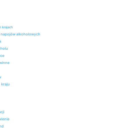
 krajach
 napojów alkoholowych
a
oholu
lce
 winne
w
 kraju
cji
wienie
end