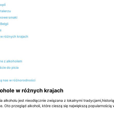
opli
 talerzu
ątkowe smaki
Belgii
e
e w różnych krajach
zane z alkoholem
cie do picia
zą nas⁢ w różnorodności
lkohole w różnych krajach
alkoholu ⁢jest nieodłącznie związana z⁤ lokalnymi tradycjami,historią
. Oto przegląd alkoholi, ‍które cieszą się największą popularnością