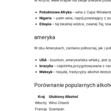
W​ Afryce, wiele krajów‍ ma swoje unikalne pode
Południowa Afryka
– wina z Cape Winelan
Nigeria
⁢ – ⁣palm wine, napój powstający z s
Etiopia
– tej lokalnej wódce, ⁣zwanej Tej, towa
ameryka
W​ obu Amerykach, zarówno ⁣północnej, jak i poł
USA
‌- bourbon, amerykańska​ whisky, jest s
brazylia
– caipirinha,przygotowywana z cacha
Meksyk
– tequila, tradycyjny alkohol desty
Porównanie popularnych alkoho
Kraj
Ulubiony ⁢Alkohol
Włochy
Wino Chianti
Francja
Szampan