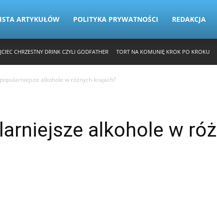
ISTA ARTYKUŁÓW
POLITYKA PRYWATNOŚCI
REDAKCJA
JCIEC CHRZESTNY DRINK CZYLI GODFATHER
TORT NA KOMUNIĘ KROK PO KROKU
jpopularniejsze alkohole w różnych krajach?
larniejsze alkohole w ró