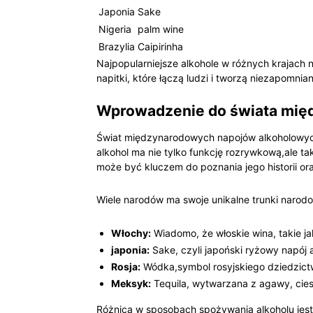
Japonia
Sake
Nigeria
palm wine
Brazylia
Caipirinha
Najpopularniejsze alkohole w⁣ różnych krajach ni
napitki,⁣ które łączą ludzi i tworzą niezapomnia
Wprowadzenie do świata‌ mi
Świat międzynarodowych napojów alkoholowych 
alkohol ‍ma nie tylko⁤ funkcję rozrywkową,ale⁤ 
może być kluczem do poznania jego historii ​or
Wiele narodów ma ⁣swoje unikalne trunki narodow
Włochy:
Wiadomo,‍ że włoskie wina, takie ja
japonia:
Sake, czyli japoński ryżowy ​napój 
Rosja:
Wódka,symbol rosyjskiego​ dziedzict
Meksyk:
Tequila, wytwarzana z⁤ agawy, ⁢cie
Różnica w sposobach ‍spożywania alkoholu jest 