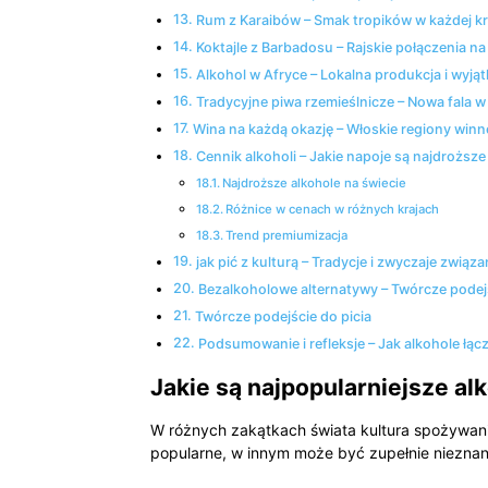
Rum ‌z Karaibów – Smak⁢ tropików w każdej kr
Koktajle z Barbadosu –‌ Rajskie połączenia na
Alkohol w Afryce ‍– ‍Lokalna produkcja i wyj
Tradycyjne⁢ piwa rzemieślnicze – Nowa‌ fala w 
Wina na każdą okazję –⁢ Włoskie regiony winn
Cennik alkoholi⁢ – Jakie napoje są najdroższ
Najdroższe alkohole na świecie
Różnice w cenach w różnych krajach
Trend premiumizacja
jak pić ⁢z kulturą⁤ – Tradycje i ⁢zwyczaje zwią
Bezalkoholowe alternatywy – Twórcze podejś
Twórcze podejście do picia
Podsumowanie i refleksje –⁣ Jak alkohole łąc
Jakie są‌ najpopularniejsze a
W różnych zakątkach świata kultura‌ spożywania⁢ 
popularne, w innym może być zupełnie nieznane