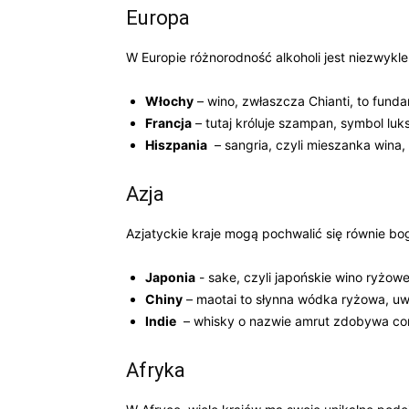
Europa
W‌ Europie różnorodność alkoholi ‌jest⁢ niezwyk
Włochy
– wino, zwłaszcza ⁣Chianti,⁣ to funda
Francja
– tutaj króluje szampan, symbol luks
Hiszpania
⁣ – sangria, czyli mieszanka⁢ wina
Azja
Azjatyckie kraje mogą pochwalić się równie ⁢bog
Japonia
‌- sake, czyli⁤ japońskie ⁤wino ryżow
Chiny
– maotai to słynna wódka ryżowa, u
Indie
⁢ – whisky o nazwie amrut zdobywa cora
Afryka