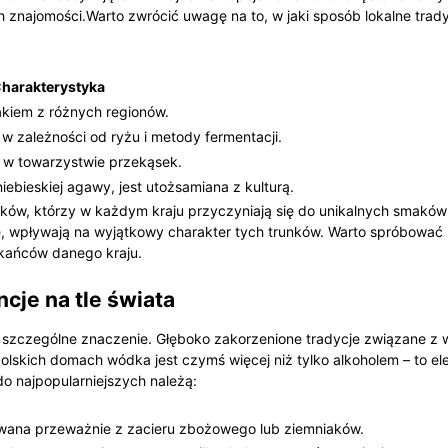
znajomości.Warto zwrócić uwagę na ⁢to, w jaki sposób lokalne trad
harakterystyka
kiem‍ z różnych regionów.
 w zależności od ryżu i ‍metody fermentacji.
 w towarzystwie przekąsek.
ebieskiej agawy, jest utożsamiana‌ z kulturą.
ników, którzy w każdym kraju przyczyniają się do unikalnych smaków
, wpływają na ⁣wyjątkowy charakter tych trunków. Warto spróbować l
szkańców danego kraju.
ncje na tle świata
się‍ szczególne ‌znaczenie. Głęboko zakorzenione tradycje związane z
polskich domach wódka ‍jest czymś więcej niż ⁤tylko alkoholem – to e
 do najpopularniejszych należą:
wana przeważnie z zacieru zbożowego lub ziemniaków.