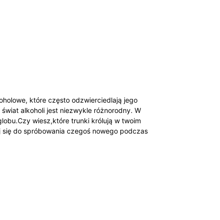
koholowe, które często odzwierciedlają jego⁢
świat⁤ alkoholi jest niezwykle różnorodny.‌ W
bu.Czy wiesz,które trunki królują ‌w ⁣twoim
j się do spróbowania czegoś​ nowego ⁣podczas