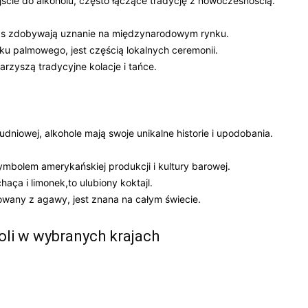
jście‌ do alkoholu, często łączące tradycję z nowoczesnością.
ds zdobywają ​uznanie na międzynarodowym rynku.
oku palmowego,‍ jest częścią lokalnych ceremonii.
rzyszą‌ tradycyjne⁣ kolacje i⁣ tańce.
udniowej, alkohole mają swoje unikalne historie i upodobania.
ymbolem amerykańskiej produkcji ⁣i kultury barowej.
ça‍ i​ limonek,to ulubiony koktajl.
lowany z agawy, ⁢jest znana na całym świecie.
li w wybranych krajach