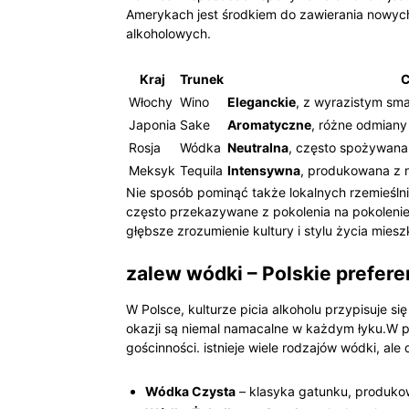
Amerykach jest środkiem do zawierania nowych 
alkoholowych.
Kraj
Trunek
C
Włochy
Wino
Eleganckie
, z wyrazistym sma
Japonia
Sake
Aromatyczne
,⁣ różne odmiany
Rosja
Wódka
Neutralna
, często spożywana
Meksyk
Tequila
Intensywna
, produkowana z ni
Nie ⁤sposób‍ pominąć także lokalnych rzemieśl
często przekazywane z pokolenia na pokolenie
głębsze⁢ zrozumienie kultury i stylu życia mie
zalew wódki – Polskie⁤ prefere
W Polsce, ⁢kulturze picia⁢ alkoholu przypisuje 
okazji ⁣są ⁤niemal namacalne⁤ w⁤ każdym łyku.W 
gościnności. istnieje wiele rodzajów wódki, ale
Wódka Czysta
– klasyka gatunku, produko