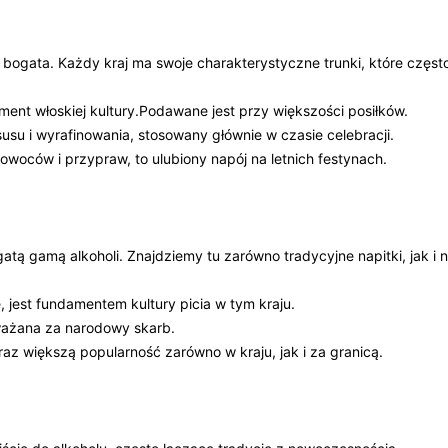
le bogata. Każdy kraj ma‌ swoje charakterystyczne trunki, które często
ment ⁢włoskiej ​kultury.Podawane jest ⁤przy większości⁣ posiłków.
usu i ⁤wyrafinowania,​ stosowany ⁢głównie w czasie celebracji.
, owoców i przypraw, to ulubiony napój na letnich festynach.
atą gamą alkoholi. ‌Znajdziemy tu zarówno tradycyjne napitki, jak i 
e, ⁤jest​ fundamentem kultury picia w tym kraju.
ważana za narodowy skarb.
z⁤ większą‌ popularność zarówno w ‍kraju, jak i za granicą.