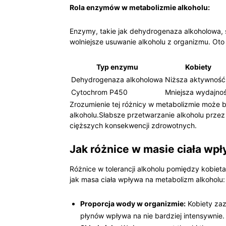
Rola enzymów w ⁣metabolizmie alkoholu:
Enzymy, takie‌ jak dehydrogenaza alkoholowa, s
wolniejsze ⁣usuwanie alkoholu z organizmu. Ot
Typ enzymu
Kobiety
Dehydrogenaza alkoholowa
Niższa aktywność
Cytochrom P450
Mniejsza wydajno
Zrozumienie tej różnicy w metabolizmie może‌ b
alkoholu.Słabsze‍ przetwarzanie ‍alkoholu prze
cięższych⁤ konsekwencji‍ zdrowotnych.
Jak różnice w masie ciała wpły
Różnice w tolerancji ‍alkoholu‍ pomiędzy kobiet
jak masa ciała wpływa na metabolizm alkoholu:
Proporcja wody w⁣ organizmie:
Kobiety ‍zaz
płynów wpływa na nie ‍bardziej intensywnie.