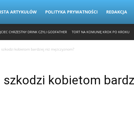
ISTA ARTYKUŁÓW
POLITYKA PRYWATNOŚCI
REDAKCJA
JCIEC CHRZESTNY DRINK CZYLI GODFATHER
TORT NA KOMUNIĘ KROK PO KROKU
l szkodzi kobietom bardziej niż mężczyznom?
 szkodzi kobietom bardzi