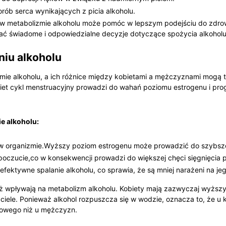
ób ⁤serca ⁤wynikających z picia alkoholu.
ic w metabolizmie alkoholu może‌ pomóc w lepszym podejściu do zdr
ować ‍świadome i odpowiedzialne decyzje dotyczące spożycia alkoholu
niu alkoholu
ie alkoholu, a ich różnice między⁣ kobietami​ a⁣ mężczyznami mogą t
t cykl ⁢menstruacyjny ⁤prowadzi do wahań⁣ poziomu estrogenu i prog
e alkoholu:
w organizmie.Wyższy poziom estrogenu może ⁢prowadzić do⁤ szybsze
czucie,co w konsekwencji prowadzi do⁣ większej chęci‍ sięgnięcia⁤ po
ektywne spalanie alkoholu, co sprawia, ​że są mniej narażeni na jego
ież wpływają na metabolizm alkoholu. Kobiety ​mają zazwyczaj wyższy
ciele. ⁢Ponieważ alkohol rozpuszcza się w wodzie, oznacza to, że u k
holowego niż u mężczyzn.