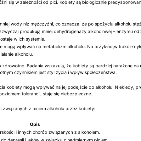
żni się w‌ zależności od płci. Kobiety są biologicznie predysponowane 
 ⁢mniej wody niż mężczyźni, co oznacza, że po spożyciu alkoholu⁤ st
zazwyczaj​ produkują mniej dehydrogenazy ⁣alkoholowej – enzymu od
ostaje w ich systemie.
e mogą wpływać na metabolizm alkoholu. Na przykład,w trakcie cyk
ałanie alkoholu.
enia zdrowotne. Badania wskazują, że kobiety są bardziej‍ narażone n
stotnym czynnikiem jest styl życia i wpływ społeczeństwa.
cia kobiety mogą wpływać na ‍jej podejście do alkoholu. Niekiedy, ⁣p
poziomem tolerancji, staje ‍się niebezpieczne.
‌ związanych z piciem alkoholu przez kobiety:
Opis
rskości i innych chorób związanych z ‍alkoholem.
 do depresji i lęków w ‌związku ‌z nadmiernym piciem.