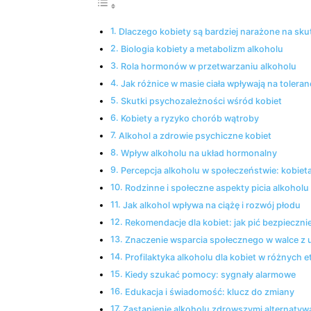
Dlaczego kobiety są bardziej⁣ narażone na skut
Biologia kobiety a metabolizm ⁤alkoholu
Rola hormonów w⁣ przetwarzaniu alkoholu
Jak różnice w masie ciała wpływają ‌na⁤ toleran
Skutki psychozależności​ wśród kobiet
Kobiety ⁢a ryzyko chorób wątroby
Alkohol‍ a ⁢zdrowie psychiczne kobiet
Wpływ alkoholu na​ układ hormonalny
Percepcja alkoholu w społeczeństwie: kobiet
Rodzinne i społeczne aspekty ⁣picia⁤ alkoholu
Jak alkohol wpływa na ciążę i ⁤rozwój płodu
Rekomendacje​ dla ⁣kobiet: jak pić bezpieczni
Znaczenie wsparcia społecznego w walce z 
Profilaktyka alkoholu dla kobiet w różnych e
Kiedy szukać​ pomocy: sygnały alarmowe
Edukacja i ⁤świadomość: ​klucz ⁤do ⁣zmiany
Zastąpienie alkoholu zdrowszymi ‍alternatyw