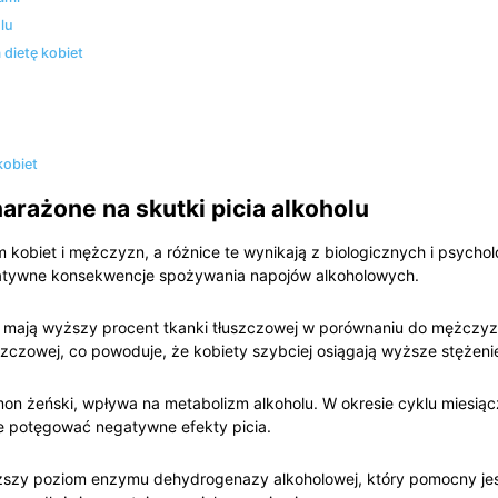
lu
 dietę kobiet
kobiet
narażone na skutki picia alkoholu
zm kobiet i mężczyzn, a różnice ‌te wynikają ⁢z biologicznych ⁤i psych
gatywne konsekwencje⁣ spożywania napojów alkoholowych.
mają wyższy procent tkanki‌ tłuszczowej w⁤ porównaniu do ⁢mężczyzn
zczowej,⁤ co powoduje, ⁣że​ kobiety szybciej osiągają wyższe ⁢stężeni
on żeński, wpływa na metabolizm alkoholu.‌ W okresie cyklu mies
​ potęgować negatywne ⁤efekty⁣ picia.
iższy poziom‍ enzymu dehydrogenazy alkoholowej, który pomocny‍ jes