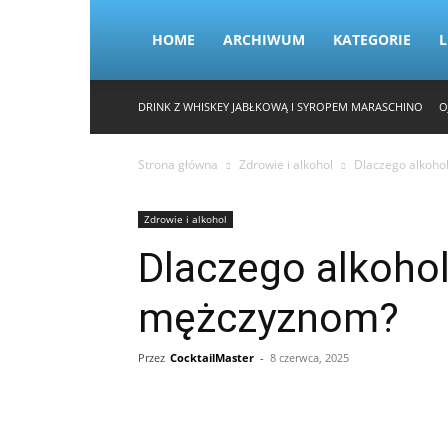
HOME
ARCHIWUM
KATEGORIE
L
DRINK Z WHISKEY JABŁKOWĄ I SYROPEM MARASCHINO
O
Strona główna
Zdrowie i alkohol
Dlaczego alkoho
Zdrowie i alkohol
Dlaczego alkohol
mężczyznom?
Przez
CocktailMaster
-
8 czerwca, 2025