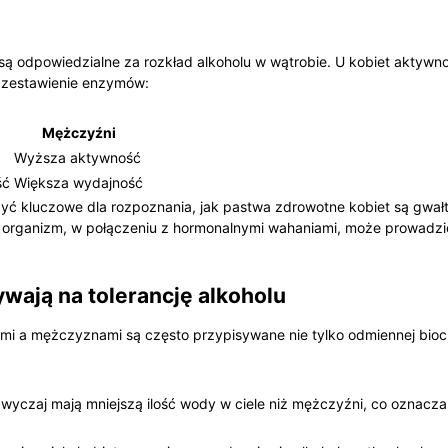
ą odpowiedzialne ⁤za ⁢rozkład⁢ alkoholu w ⁤wątrobie. U kobiet aktywn
o zestawienie enzymów:
Mężczyźni
Wyższa aktywność
ść
Większa wydajność
yć kluczowe​ dla rozpoznania, jak pastwa zdrowotne kobiet ⁤są gwałto
z ⁣organizm, w ‌połączeniu‌ z‍ hormonalnymi wahaniami, może prowadz
wają ‌na⁤ tolerancję alkoholu
ami a mężczyznami są​ często‍ przypisywane​ nie tylko⁤ odmiennej bioc
wyczaj mają mniejszą ilość wody w ciele niż mężczyźni, co oznacza, 