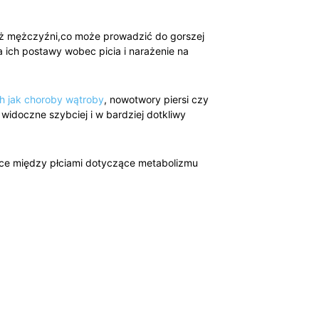
niż mężczyźni,co może prowadzić do⁢ gorszej
ich postawy wobec picia‍ i ‍narażenie na
ch jak choroby wątroby
, nowotwory piersi czy
oczne szybciej ‌i w‌ bardziej ⁤dotkliwy
óżnice między płciami dotyczące metabolizmu