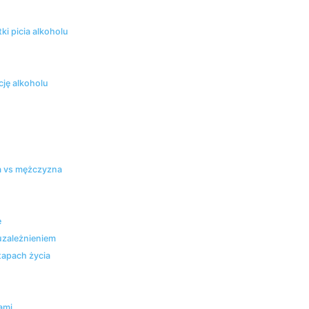
ki picia alkoholu
cję alkoholu
a vs ⁤mężczyzna
e
uzależnieniem
tapach⁢ życia
ami