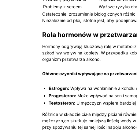
Problemy z sercem
Wyższe ryzyko⁣ chor
Ostatecznie, zrozumienie biologicznych⁣ różn
Niezależnie ⁢od płci, istotne jest, aby podejm
Rola hormonów w⁣ przetwarza
Hormony odgrywają kluczową rolę w ⁢metabolizm
szkodliwy wpływ na kobiety. W ‌przypadku kobie
organizm przetwarza‍ alkohol.
Główne czynniki wpływające​ na przetwarzani
Estrogen:
Wpływa na wchłanianie alkoholu 
Progesteron:
‌Może wpływać na sen i samopo
Testosteron:
U mężczyzn wspiera bardziej ef
Różnice ⁢w składzie ⁢ciała między płciami równ
mężczyzn,co skutkuje‍ mniejszą ilością wody w ​
przy ‍spożywaniu ⁤tej samej ilości napoju ‍alko