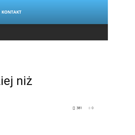
KONTAKT
ej niż
381
0