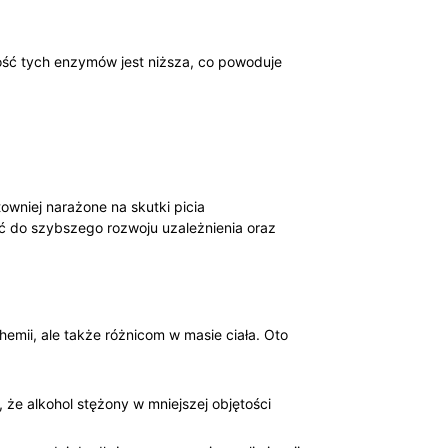
ość tych‌ enzymów jest‍ niższa, co powoduje
wniej⁢ narażone na skutki ​picia
ić do szybszego rozwoju ⁤uzależnienia oraz
hemii, ale także różnicom w‍ masie ciała. Oto
że alkohol stężony w ‌mniejszej objętości