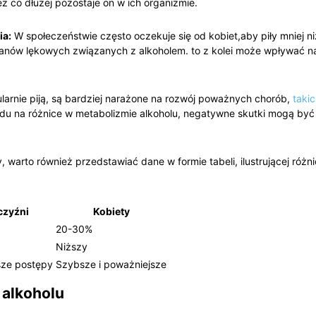
zez⁣ co dłużej pozostaje on w ich organizmie.
ia:
W społeczeństwie ‍często oczekuje się od kobiet,aby⁣ piły mniej 
stanów lękowych związanych z alkoholem. to z kolei może wpływać na 
gularnie⁣ piją,⁢ są bardziej narażone na rozwój ⁣poważnych chorób,
taki
 ⁢na różnice w metabolizmie alkoholu, negatywne skutki mogą być wid
y, warto również ‍przedstawiać dane w‌ formie tabeli, ilustrującej r
zyźni
Kobiety
20-30%
Niższy
sze⁤ postępy
Szybsze i poważniejsze
⁤alkoholu