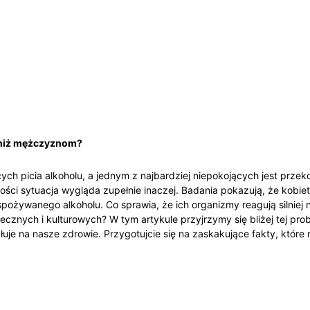
j niż mężczyznom?
ch picia alkoholu, a jednym z najbardziej niepokojących jest przekon
ości sytuacja wygląda zupełnie inaczej. Badania pokazują, że kobi
pożywanego alkoholu. Co sprawia, że ich‍ organizmy reagują⁣ silniej n
znych i kulturowych?⁤ W tym artykule​ przyjrzymy się bliżej tej ⁣pro
iałuje na nasze ‌zdrowie. Przygotujcie się na zaskakujące fakty,⁢ które