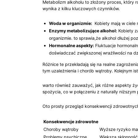
Metabolizm ⁤alkoholu to złożony proces, który ⁤ró
wynika‌ z⁤ kilku kluczowych czynników.
Woda w organizmie:
⁤ Kobiety mają w ciele
Enzymy metabolizujące ⁢alkohol:
Kobiety ⁣
organizmie. to sprawia,że alkohol dłużej poz
Hormonalne aspekty:
Fluktuacje hormonaln
doświadczać ​zwiększonej wrażliwości ⁤na dzi
Różnice te przekładają​ się‌ na ⁢realne zagroż
tym uzależnienia i chorób​ wątroby. Kolejnym​ i
warto również ​zauważyć, jak różne aspekty​ ży
spożycia,⁣ co w połączeniu z naturally ⁢niższym 
Oto prosty przegląd konsekwencji⁢ zdrowotnych
Konsekwencje zdrowotne
Choroby‌ wątroby
Wyższe‌ ryzyko​ ma
Problemy psychiczne
Większa skłonność⁤