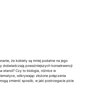
anie, że kobiety są ‌mniej podatne na jego ​
ety doświadczają poważniejszych konsekwencji
a etanol? Czy to biologia,​ różnice w
blematyce, odkrywając⁢ złożone ⁣połączenia⁢
 ⁤mogą zmienić sposób, w jaki ‍postrzegacie picie