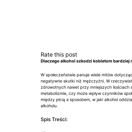
Rate this post
Dlaczego alkohol szkodzi kobietom bardzie
W​ społeczeństwie panuje wiele ​mitów dotyczący
negatywne skutki niż mężczyźni. W rzeczywist
⁤zdrowotnych ‌nawet przy⁢ mniejszych ilościach s
metabolizmie, czy ⁤może⁢ wpływ czynników społec
między płcią ​a sposobem, ‌w ⁤jaki ⁣alkohol oddz
alkoholu.
Spis Treści: