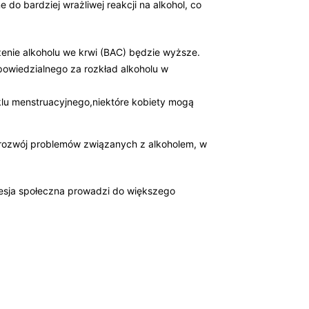
do‌ bardziej wrażliwej reakcji na ​alkohol, co⁤
ężenie alkoholu we krwi (BAC) będzie wyższe.
powiedzialnego za rozkład alkoholu w
lu menstruacyjnego,niektóre kobiety mogą
a rozwój problemów ⁢związanych z⁣ alkoholem, w
resja społeczna prowadzi⁤ do⁣ większego