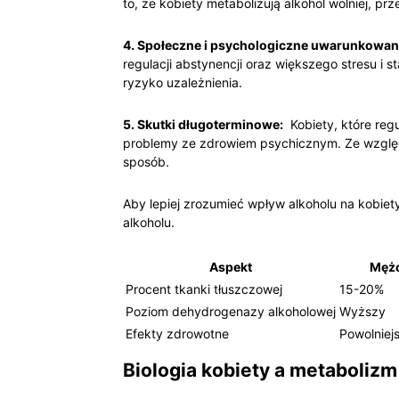
to, że kobiety metabolizują⁢ alkohol wolniej, pr
4.⁢ Społeczne i psychologiczne uwarunkowan
regulacji abstynencji oraz większego stresu i 
ryzyko uzależnienia.
5. Skutki długoterminowe:
⁣ Kobiety, które ‌re
problemy ze zdrowiem psychicznym.⁤ Ze względu
sposób.
Aby lepiej⁢ zrozumieć wpływ alkoholu na kobiet
‍alkoholu.
Aspekt
Mężc
Procent tkanki tłuszczowej
15-20%
Poziom dehydrogenazy alkoholowej
Wyższy
Efekty⁢ zdrowotne
Powolniej
Biologia kobiety a metabolizm 