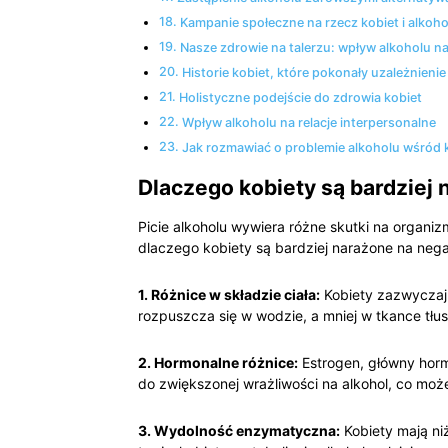
Kampanie społeczne na rzecz⁣ kobiet ​i‍ alkoho
Nasze zdrowie na talerzu: wpływ alkoholu na
Historie kobiet,‌ które‍ pokonały uzależnienie
Holistyczne‍ podejście ⁣do zdrowia kobiet
Wpływ alkoholu na relacje ‍interpersonalne
Jak ‍rozmawiać o ⁣problemie ⁤alkoholu‌ wśród 
Dlaczego kobiety są bardziej⁣ 
Picie alkoholu ‍wywiera różne skutki na‍ organi
⁢dlaczego kobiety są bardziej narażone na ne
1. Różnice w⁣ składzie ciała:
Kobiety zazwyczaj 
rozpuszcza się w wodzie,⁣ a mniej w ‍tkance tłus
2. Hormonalne różnice:
Estrogen, główny horm
do zwiększonej wrażliwości na‌ alkohol, co może
3. Wydolność enzymatyczna:
Kobiety mają​ n