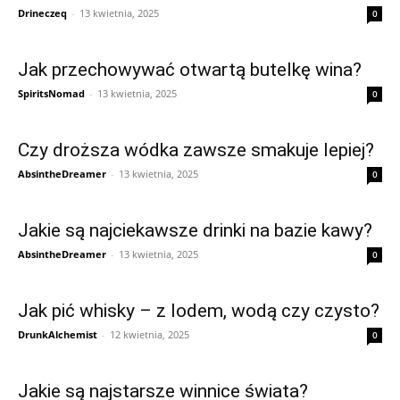
Drineczeq
-
13 kwietnia, 2025
0
Jak przechowywać otwartą butelkę wina?
SpiritsNomad
-
13 kwietnia, 2025
0
Czy droższa wódka zawsze smakuje lepiej?
AbsintheDreamer
-
13 kwietnia, 2025
0
Jakie są najciekawsze drinki na bazie kawy?
AbsintheDreamer
-
13 kwietnia, 2025
0
Jak pić whisky – z lodem, wodą czy czysto?
DrunkAlchemist
-
12 kwietnia, 2025
0
Jakie są najstarsze winnice świata?