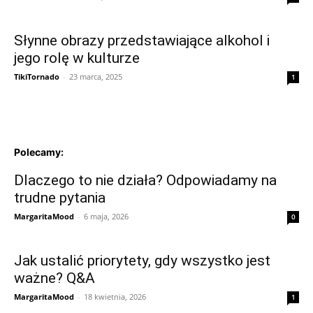
Słynne obrazy przedstawiające alkohol i
jego rolę w kulturze
TikiTornado
-
23 marca, 2025
1
Polecamy:
Dlaczego to nie działa? Odpowiadamy na
trudne pytania
MargaritaMood
-
6 maja, 2026
0
Jak ustalić priorytety, gdy wszystko jest
ważne? Q&A
MargaritaMood
-
18 kwietnia, 2026
1