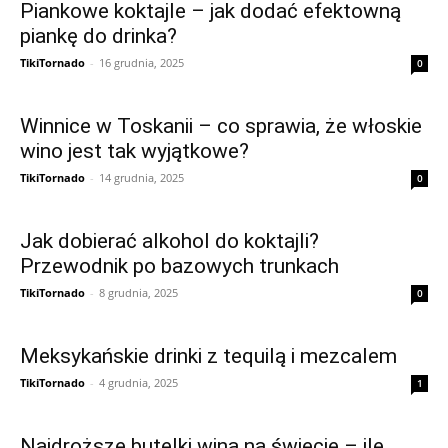
Piankowe koktajle – jak dodać efektowną
piankę do drinka?
TikiTornado
-
16 grudnia, 2025
0
Winnice w Toskanii – co sprawia, że włoskie
wino jest tak wyjątkowe?
TikiTornado
-
14 grudnia, 2025
0
Jak dobierać alkohol do koktajli?
Przewodnik po bazowych trunkach
TikiTornado
-
8 grudnia, 2025
0
Meksykańskie drinki z tequilą i mezcalem
TikiTornado
-
4 grudnia, 2025
1
Najdroższe butelki wina na świecie – ile