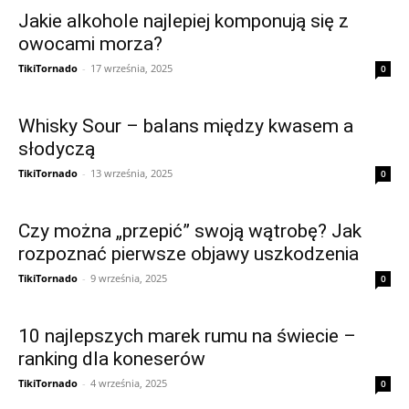
Jakie alkohole najlepiej komponują się z
owocami morza?
TikiTornado
-
17 września, 2025
0
Whisky Sour – balans między kwasem a
słodyczą
TikiTornado
-
13 września, 2025
0
Czy można „przepić” swoją wątrobę? Jak
rozpoznać pierwsze objawy uszkodzenia
TikiTornado
-
9 września, 2025
0
10 najlepszych marek rumu na świecie –
ranking dla koneserów
TikiTornado
-
4 września, 2025
0