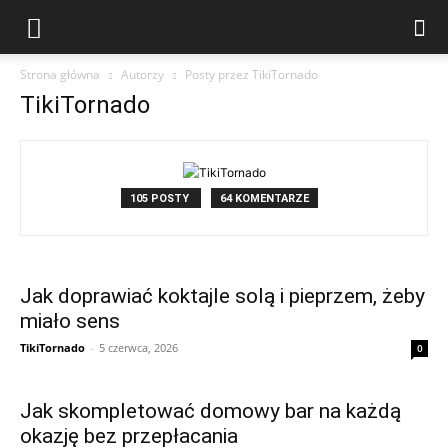
Strona główna
Autorzy
Posty przez TikiTornado
TikiTornado
105 POSTY
64 KOMENTARZE
Jak doprawiać koktajle solą i pieprzem, żeby
miało sens
TikiTornado
-
5 czerwca, 2026
0
Jak skompletować domowy bar na każdą
okazję bez przepłacania