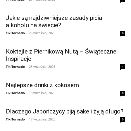
Jakie są najdziwniejsze zasady picia
alkoholu na świecie?
TikiTornado
-
26 września, 2025
0
Koktajle z Piernikową Nutą – Świąteczne
Inspiracje
TikiTornado
-
23 września, 2025
1
Najlepsze drinki z kokosem
TikiTornado
-
18 września, 2025
0
Dlaczego Japończycy piją sake i żyją długo?
TikiTornado
-
17 września, 2025
0