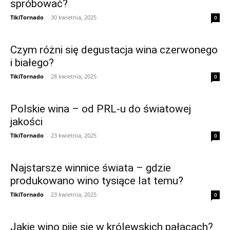
spróbować?
TikiTornado
-
30 kwietnia, 2025
0
Czym różni się degustacja wina czerwonego
i białego?
TikiTornado
-
28 kwietnia, 2025
0
Polskie wina – od PRL-u do światowej
jakości
TikiTornado
-
23 kwietnia, 2025
0
Najstarsze winnice świata – gdzie
produkowano wino tysiące lat temu?
TikiTornado
-
23 kwietnia, 2025
0
Jakie wino pije się w królewskich pałacach?