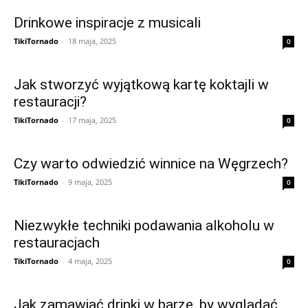
Drinkowe inspiracje z musicali
TikiTornado
-
18 maja, 2025
0
Jak stworzyć wyjątkową kartę koktajli w
restauracji?
TikiTornado
-
17 maja, 2025
0
Czy warto odwiedzić winnice na Węgrzech?
TikiTornado
-
9 maja, 2025
0
Niezwykłe techniki podawania alkoholu w
restauracjach
TikiTornado
-
4 maja, 2025
0
Jak zamawiać drinki w barze, by wyglądać