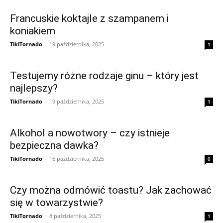
Francuskie koktajle z szampanem i
koniakiem
TikiTornado
-
19 października, 2025
1
Testujemy różne rodzaje ginu – który jest
najlepszy?
TikiTornado
-
19 października, 2025
1
Alkohol a nowotwory – czy istnieje
bezpieczna dawka?
TikiTornado
-
16 października, 2025
0
Czy można odmówić toastu? Jak zachować
się w towarzystwie?
TikiTornado
-
8 października, 2025
1