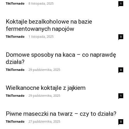
TikiTornado
-
8 listopada, 2025
1
Koktajle bezalkoholowe na bazie
fermentowanych napojów
TikiTornado
-
1 listopada, 2025
0
Domowe sposoby na kaca – co naprawdę
działa?
TikiTornado
-
29 października, 2025
0
Wielkanocne koktajle z jajkiem
TikiTornado
-
29 października, 2025
1
Piwne maseczki na twarz – czy to działa?
TikiTornado
-
27 października, 2025
0