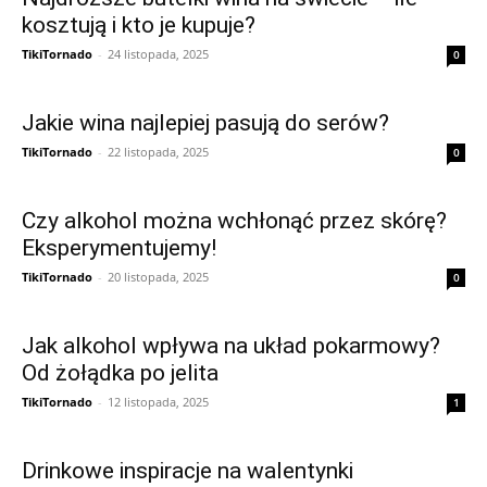
kosztują i kto je kupuje?
TikiTornado
-
24 listopada, 2025
0
Jakie wina najlepiej pasują do serów?
TikiTornado
-
22 listopada, 2025
0
Czy alkohol można wchłonąć przez skórę?
Eksperymentujemy!
TikiTornado
-
20 listopada, 2025
0
Jak alkohol wpływa na układ pokarmowy?
Od żołądka po jelita
TikiTornado
-
12 listopada, 2025
1
Drinkowe inspiracje na walentynki