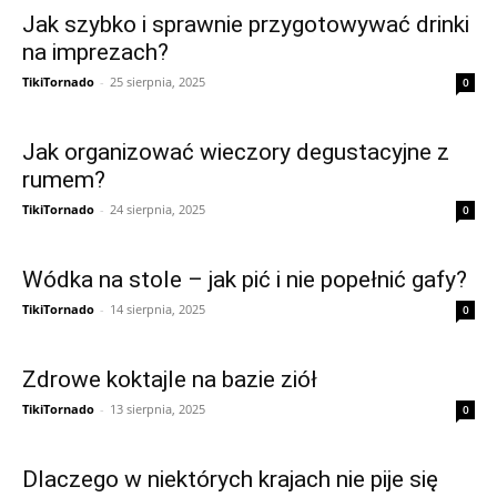
Jak szybko i sprawnie przygotowywać drinki
na imprezach?
TikiTornado
-
25 sierpnia, 2025
0
Jak organizować wieczory degustacyjne z
rumem?
TikiTornado
-
24 sierpnia, 2025
0
Wódka na stole – jak pić i nie popełnić gafy?
TikiTornado
-
14 sierpnia, 2025
0
Zdrowe koktajle na bazie ziół
TikiTornado
-
13 sierpnia, 2025
0
Dlaczego w niektórych krajach nie pije się