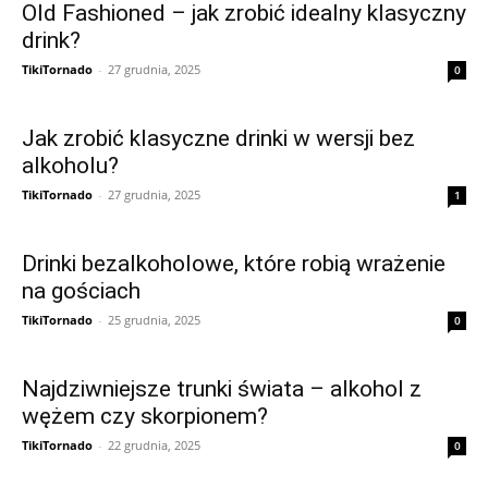
Old Fashioned – jak zrobić idealny klasyczny
drink?
TikiTornado
-
27 grudnia, 2025
0
Jak zrobić klasyczne drinki w wersji bez
alkoholu?
TikiTornado
-
27 grudnia, 2025
1
Drinki bezalkoholowe, które robią wrażenie
na gościach
TikiTornado
-
25 grudnia, 2025
0
Najdziwniejsze trunki świata – alkohol z
wężem czy skorpionem?
TikiTornado
-
22 grudnia, 2025
0