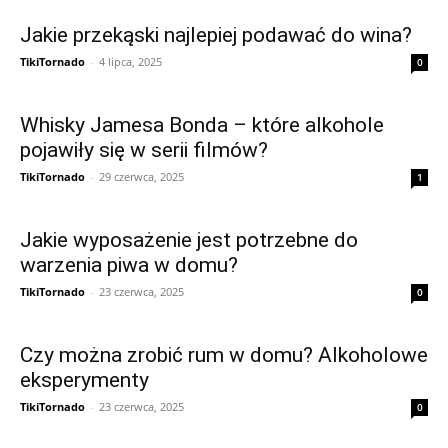
Jakie przekąski najlepiej podawać do wina?
TikiTornado
-
4 lipca, 2025
0
Whisky Jamesa Bonda – które alkohole
pojawiły się w serii filmów?
TikiTornado
-
29 czerwca, 2025
1
Jakie wyposażenie jest potrzebne do
warzenia piwa w domu?
TikiTornado
-
23 czerwca, 2025
0
Czy można zrobić rum w domu? Alkoholowe
eksperymenty
TikiTornado
-
23 czerwca, 2025
0