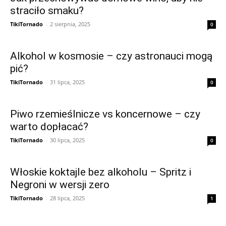
straciło smaku?
TikiTornado
-
2 sierpnia, 2025
0
Alkohol w kosmosie – czy astronauci mogą
pić?
TikiTornado
-
31 lipca, 2025
0
Piwo rzemieślnicze vs koncernowe – czy
warto dopłacać?
TikiTornado
-
30 lipca, 2025
0
Włoskie koktajle bez alkoholu – Spritz i
Negroni w wersji zero
TikiTornado
-
28 lipca, 2025
1