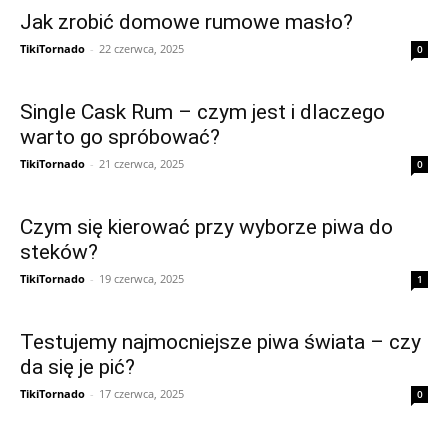
Jak zrobić domowe rumowe masło?
TikiTornado
-
22 czerwca, 2025
0
Single Cask Rum – czym jest i dlaczego
warto go spróbować?
TikiTornado
-
21 czerwca, 2025
0
Czym się kierować przy wyborze piwa do
steków?
TikiTornado
-
19 czerwca, 2025
1
Testujemy najmocniejsze piwa świata – czy
da się je pić?
TikiTornado
-
17 czerwca, 2025
0