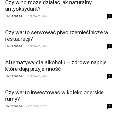
Czy wino może działać jak naturalny
antyoksydant?
TikiTornado
-
12 czerwca, 2025
0
Czy warto serwować piwo rzemieślnicze w
restauracji?
TikiTornado
-
12 czerwca, 2025
0
Alternatywy dla alkoholu – zdrowe napoje,
które dają przyjemność
TikiTornado
-
12 czerwca, 2025
0
Czy warto inwestować w kolekcjonerskie
rumy?
TikiTornado
-
7 czerwca, 2025
0