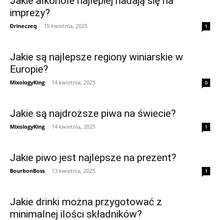
Jakie alkohole najlepiej nadają się na
imprezy?
Drineczeq
-
15 kwietnia, 2025
1
Jakie są najlepsze regiony winiarskie w
Europie?
MixologyKing
-
14 kwietnia, 2025
0
Jakie są najdroższe piwa na świecie?
MixologyKing
-
14 kwietnia, 2025
1
Jakie piwo jest najlepsze na prezent?
BourbonBoss
-
13 kwietnia, 2025
1
Jakie drinki można przygotować z
minimalnej ilości składników?