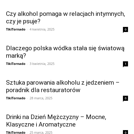
Czy alkohol pomaga w relacjach intymnych,
czy je psuje?
TikiTornado
-
4 kwietnia, 2025
0
Dlaczego polska wódka stała się światową
marką?
TikiTornado
-
3 kwietnia, 2025
1
Sztuka parowania alkoholu z jedzeniem –
poradnik dla restauratorów
TikiTornado
-
28 marca, 2025
0
Drinki na Dzień Mężczyzny – Mocne,
Klasyczne i Aromatyczne
TikiTornado
-
25 marca, 2025
0