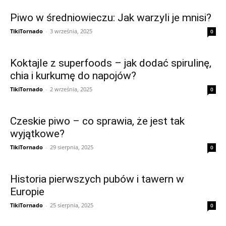
Piwo w średniowieczu: Jak warzyli je mnisi?
TikiTornado
-
3 września, 2025
0
Koktajle z superfoods – jak dodać spirulinę,
chia i kurkumę do napojów?
TikiTornado
-
2 września, 2025
0
Czeskie piwo – co sprawia, że jest tak
wyjątkowe?
TikiTornado
-
29 sierpnia, 2025
0
Historia pierwszych pubów i tawern w
Europie
TikiTornado
-
25 sierpnia, 2025
0