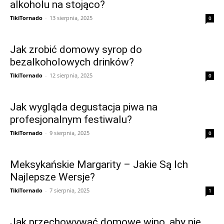
alkoholu na stojąco?
TikiTornado
-
13 sierpnia, 2025
0
Jak zrobić domowy syrop do
bezalkoholowych drinków?
TikiTornado
-
12 sierpnia, 2025
0
Jak wygląda degustacja piwa na
profesjonalnym festiwalu?
TikiTornado
-
9 sierpnia, 2025
0
Meksykańskie Margarity – Jakie Są Ich
Najlepsze Wersje?
TikiTornado
-
7 sierpnia, 2025
1
Jak przechowywać domowe wino, aby nie