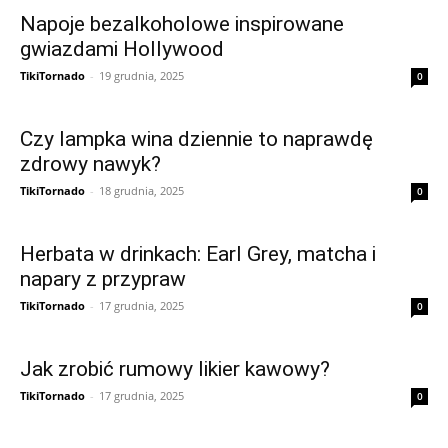
Napoje bezalkoholowe inspirowane
gwiazdami Hollywood
TikiTornado
-
19 grudnia, 2025
0
Czy lampka wina dziennie to naprawdę
zdrowy nawyk?
TikiTornado
-
18 grudnia, 2025
0
Herbata w drinkach: Earl Grey, matcha i
napary z przypraw
TikiTornado
-
17 grudnia, 2025
0
Jak zrobić rumowy likier kawowy?
TikiTornado
-
17 grudnia, 2025
0