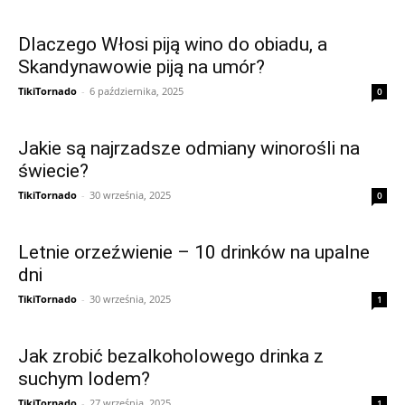
Dlaczego Włosi piją wino do obiadu, a
Skandynawowie piją na umór?
TikiTornado
-
6 października, 2025
0
Jakie są najrzadsze odmiany winorośli na
świecie?
TikiTornado
-
30 września, 2025
0
Letnie orzeźwienie – 10 drinków na upalne
dni
TikiTornado
-
30 września, 2025
1
Jak zrobić bezalkoholowego drinka z
suchym lodem?
TikiTornado
-
27 września, 2025
1