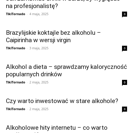
na profesjonalistę?
TikiTornado
-
4 maja, 2025
0
Brazylijskie koktajle bez alkoholu –
Caipirinha w wersji virgin
TikiTornado
-
3 maja, 2025
0
Alkohol a dieta – sprawdzamy kaloryczność
popularnych drinków
TikiTornado
-
2 maja, 2025
0
Czy warto inwestować w stare alkohole?
TikiTornado
-
2 maja, 2025
0
Alkoholowe hity internetu – co warto