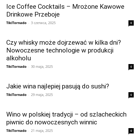
Ice Coffee Cocktails – Mrożone Kawowe
Drinkowe Przeboje
TikiTornado
-
3 czerwca, 2025
0
Czy whisky może dojrzewać w kilka dni?
Nowoczesne technologie w produkcji
alkoholu
TikiTornado
-
30 maja, 2025
0
Jakie wina najlepiej pasują do sushi?
TikiTornado
-
29 maja, 2025
0
Wino w polskiej tradycji – od szlacheckich
piwnic do nowoczesnych winnic
TikiTornado
-
21 maja, 2025
0