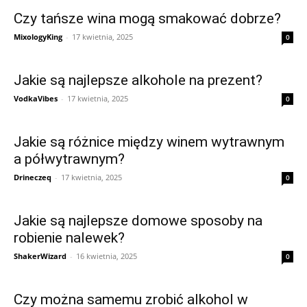
Czy tańsze wina mogą smakować dobrze?
MixologyKing
-
17 kwietnia, 2025
0
Jakie są najlepsze alkohole na prezent?
VodkaVibes
-
17 kwietnia, 2025
0
Jakie są różnice między winem wytrawnym
a półwytrawnym?
Drineczeq
-
17 kwietnia, 2025
0
Jakie są najlepsze domowe sposoby na
robienie nalewek?
ShakerWizard
-
16 kwietnia, 2025
0
Czy można samemu zrobić alkohol w