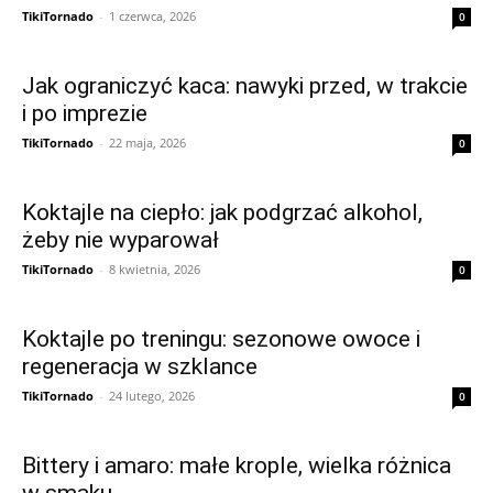
TikiTornado
-
1 czerwca, 2026
0
Jak ograniczyć kaca: nawyki przed, w trakcie
i po imprezie
TikiTornado
-
22 maja, 2026
0
Koktajle na ciepło: jak podgrzać alkohol,
żeby nie wyparował
TikiTornado
-
8 kwietnia, 2026
0
Koktajle po treningu: sezonowe owoce i
regeneracja w szklance
TikiTornado
-
24 lutego, 2026
0
Bittery i amaro: małe krople, wielka różnica