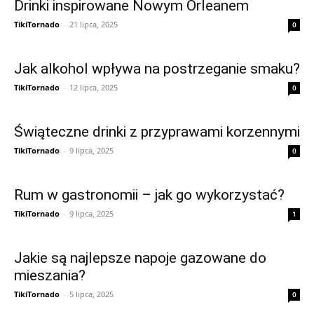
Drinki inspirowane Nowym Orleanem
TikiTornado
-
21 lipca, 2025
0
Jak alkohol wpływa na postrzeganie smaku?
TikiTornado
-
12 lipca, 2025
0
Świąteczne drinki z przyprawami korzennymi
TikiTornado
-
9 lipca, 2025
0
Rum w gastronomii – jak go wykorzystać?
TikiTornado
-
9 lipca, 2025
1
Jakie są najlepsze napoje gazowane do
mieszania?
TikiTornado
-
5 lipca, 2025
0