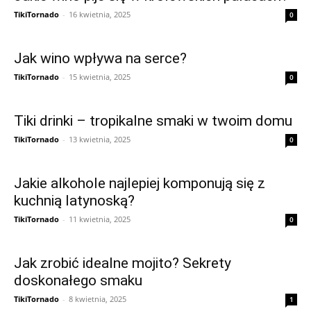
TikiTornado
-
16 kwietnia, 2025
0
Jak wino wpływa na serce?
TikiTornado
-
15 kwietnia, 2025
0
Tiki drinki – tropikalne smaki w twoim domu
TikiTornado
-
13 kwietnia, 2025
0
Jakie alkohole najlepiej komponują się z
kuchnią latynoską?
TikiTornado
-
11 kwietnia, 2025
0
Jak zrobić idealne mojito? Sekrety
doskonałego smaku
TikiTornado
-
8 kwietnia, 2025
1