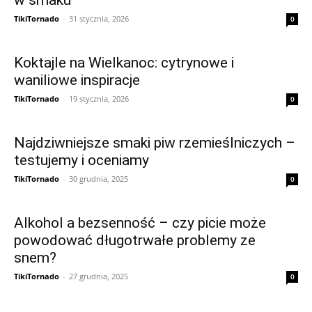
w smaku
TikiTornado
-
31 stycznia, 2026
0
Koktajle na Wielkanoc: cytrynowe i
waniliowe inspiracje
TikiTornado
-
19 stycznia, 2026
0
Najdziwniejsze smaki piw rzemieślniczych –
testujemy i oceniamy
TikiTornado
-
30 grudnia, 2025
0
Alkohol a bezsenność – czy picie może
powodować długotrwałe problemy ze
snem?
TikiTornado
-
27 grudnia, 2025
0